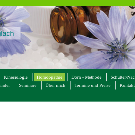
ulach
Kinesiologie
Homöopathie
Dorn - Methode
Schulter/Na
inder
Seminare
Über mich
Termine und Preise
Kontakt