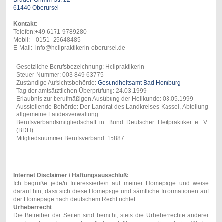
61440 Oberursel
Kontakt:
Telefon:+49 6171-9789280
Mobil: 0151- 25648485
E-Mail: info@heilpraktikerin-oberursel.de
Gesetzliche Berufsbezeichnung: Heilpraktikerin
Steuer-Nummer: 003 849 63775
Zuständige Aufsichtsbehörde:
Gesundheitsamt Bad Homburg
Tag der amtsärztlichen Überprüfung: 24.03.
1999
Erlaubnis zur berufmäßigen Ausübung der Heilkunde: 03.05.1999
Ausstellende Behörde: Der Landrat des Landkreises Kassel, Abteilung
allgemeine Landesverwaltung
Berufsverbandsmitgliedschaft in: Bund Deutscher Heilpraktiker e. V.
(BDH)
Mitgliedsnummer Berufsverband: 15887
Internet Disclaimer / Haftungsausschluß:
Ich begrüße jede/n Interessierte/n auf meiner Homepage und weise
darauf hin, dass sich diese Homepage und sämtliche Informationen auf
der Homepage nach deutschem Recht richtet.
Urheberrecht
Die Betreiber der Seiten sind bemüht, stets die Urheberrechte anderer