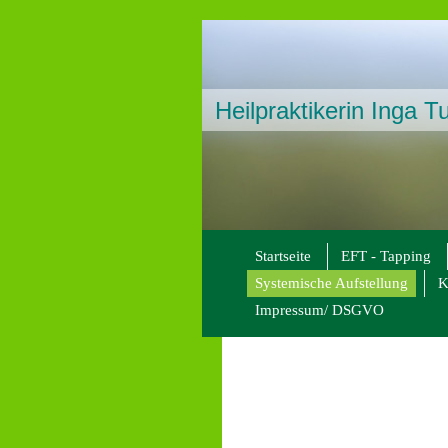
Heilpraktikerin Inga T
Startseite
EFT - Tapping
Systemische Aufstellung
K
Impressum/ DSGVO